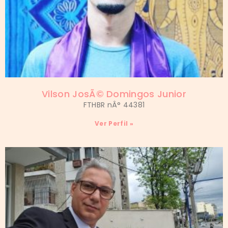
Vilson JosÃ© Domingos Junior
FTHBR nÂ° 44381
Ver Perfil »