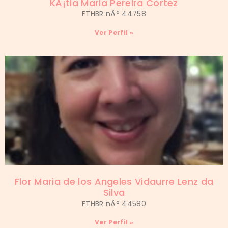
KÃ¡tia Maria Pereira Cortez
FTHBR nÂ° 44758
Ver Perfil »
Flor Maria de los Angeles Vidaurre Lenz da
Silva
FTHBR nÂ° 44580
Ver Perfil »