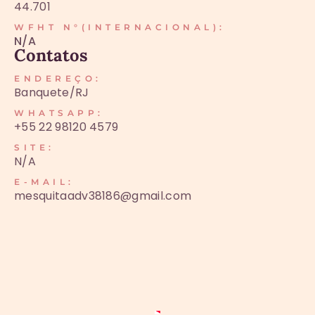
44.701
WFHT N°(INTERNACIONAL):
N/A
Contatos
ENDEREÇO:
Banquete/RJ
WHATSAPP:
+55 22 98120 4579
SITE:
N/A
E-MAIL:
mesquitaadv38186@gmail.com