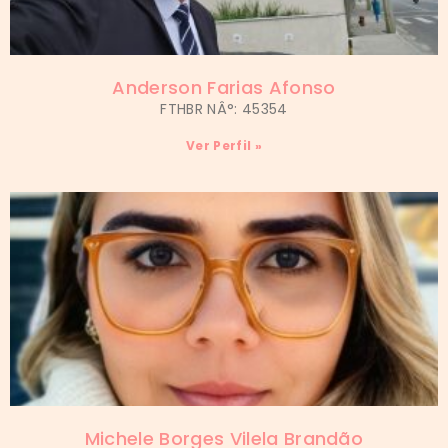
Anderson Farias Afonso
FTHBR NÂ°: 45354
Ver Perfil »
Michele Borges Vilela Brandão