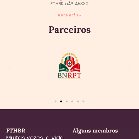
FTHBR nÂ° 45330
Ver Perfil »
Parceiros
FTHBR
Alguns membros
Muitas vezes, a vida